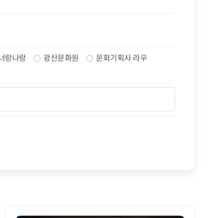
너랑나랑
광산문화원
문화기획사 라우