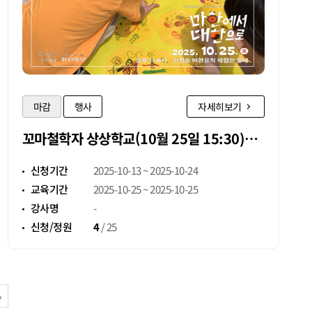
마감
행사
자세히보기
꼬마철학자 상상학교(10월 25일 15:30)
3회차 참가자 모집
신청기간
2025-10-13 ~ 2025-10-24
교육기간
2025-10-25 ~ 2025-10-25
강사명
-
신청/정원
4
/
25
페이지
»