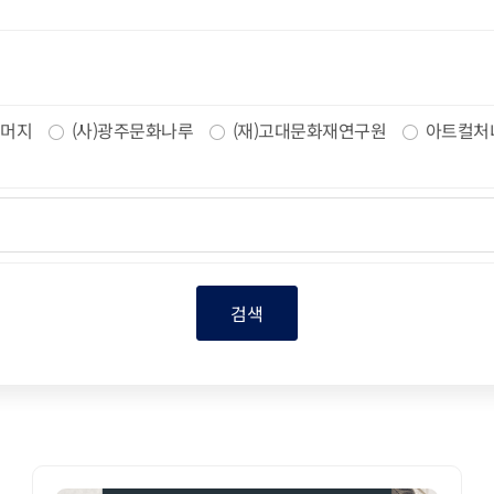
머지
(사)광주문화나루
(재)고대문화재연구원
아트컬처
검색