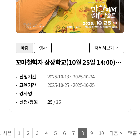
마감
행사
자세히보기
꼬마철학자 상상학교(10월 25일 14:00)
2회차 참가자 모집
신청기간
2025-10-13 ~ 2025-10-24
교육기간
2025-10-25 ~ 2025-10-25
강사명
-
신청/정원
25
/
25
페이지
페이지
페이지
페이지
페이지
페이지
페이지
페이지
열린
페이지
페이지
페이지
페이지
«
처음
1
2
3
4
5
6
7
8
9
10
다음
>
맨끝