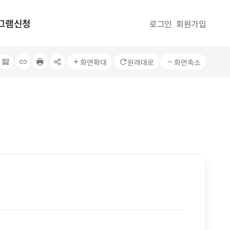
그램신청
로그인
회원가입
QRcode
주소복사
프린터
공유
화면확대
원래대로
화면축소