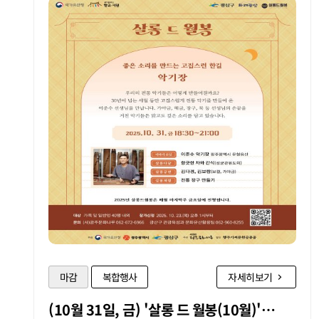
마감
복합행사
자세히보기
(10월 31일, 금) '살롱 드 월봉(10월)'