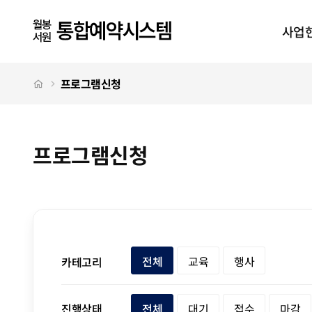
프로그램신청
상단메뉴
사업
처음으로
프로그램신청
프로그램신청
프로그램신청 탭메뉴
전체
교육
행사
카테고리
전체
대기
접수
마감
진행상태